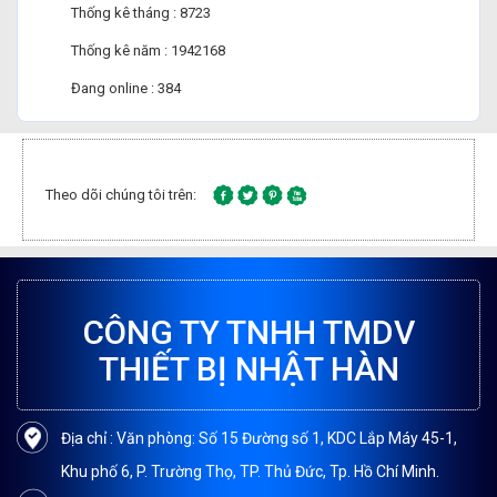
Thống kê tháng : 8723
Thống kê năm : 1942168
Đang online : 384
Theo dõi chúng tôi trên:
CÔNG TY TNHH TMDV
THIẾT BỊ NHẬT HÀN
Địa chỉ : Văn phòng: Số 15 Đường số 1, KDC Lắp Máy 45-1,
Khu phố 6, P. Trường Thọ, TP. Thủ Đức, Tp. Hồ Chí Minh.