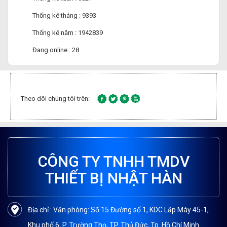
Thống kê tháng : 9393
Thống kê năm : 1942839
Đang online : 28
Theo dõi chúng tôi trên:
CÔNG TY TNHH TMDV
THIẾT BỊ NHẬT HÀN
Địa chỉ : Văn phòng: Số 15 Đường số 1, KDC Lắp Máy 45-1,
Khu phố 6, P. Trường Thọ, TP. Thủ Đức, Tp. Hồ Chí Minh.