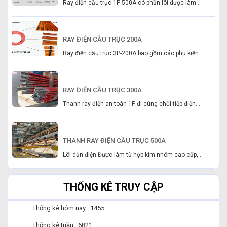
Ray điện cầu trục 1P 500A có phần lõi được làm...
RAY ĐIỆN CẦU TRỤC 200A
Ray điện cầu trục 3P-200A bao gồm các phụ kiện...
RAY ĐIỆN CẦU TRỤC 300A
Thanh ray điện an toàn 1P đi cùng chổi tiếp điện...
THANH RAY ĐIỆN CẦU TRỤC 500A
Lõi dẫn điện Được làm từ hợp kim nhôm cao cấp,...
THỐNG KÊ TRUY CẬP
Thống kê hôm nay : 1455
Thống kê tuần : 6821