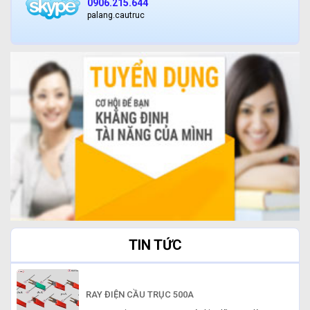
0906.215.644
palang.cautruc
TIN TỨC
RAY ĐIỆN CẦU TRỤC 500A