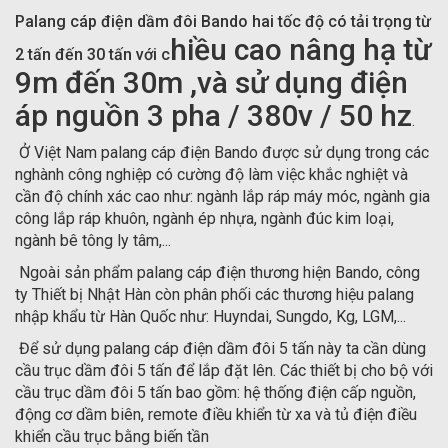
Palang cáp điện dầm đôi Bando hai tốc độ có tải trọng từ
hiều cao nâng hạ từ
2 tấn đến 30 tấn với c
9m đến 30m ,và sử dụng điện
áp nguồn 3 pha / 380v / 50 hz
.
Ở Việt Nam palang cáp điện Bando được sử dụng trong các
nghành công nghiệp có cường độ làm việc khắc nghiệt và
cần độ chính xác cao như: ngành lắp ráp máy móc, ngành gia
công lắp ráp khuôn, ngành ép nhựa, ngành đúc kim loại,
ngành bê tông ly tâm,...
Ngoài sản phẩm palang cáp điện thương hiện Bando, công
ty Thiết bị Nhật Hàn còn phân phối các thương hiệu palang
nhập khẩu từ Hàn Quốc như: Huyndai, Sungdo, Kg, LGM,...
Để sử dụng palang cáp điện dầm đôi 5 tấn này ta cần dùng
cầu trục dầm đôi 5 tấn để lắp đặt lên. Các thiết bị cho bộ với
cầu trục dầm đôi 5 tấn bao gồm: hệ thống điện cấp nguồn,
động cơ dầm biên, remote điều khiển từ xa và tủ điện điều
khiển cầu trục bằng biến tần