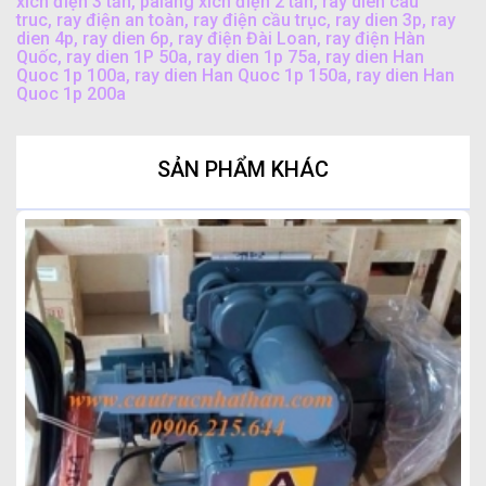
xích điện 3 tấn
,
palang xích điện 2 tấn
,
ray dien cau
truc
,
ray điện an toàn
,
ray điện cầu trục
,
ray dien 3p
,
ray
dien 4p
,
ray dien 6p
,
ray điện Đài Loan
,
ray điện Hàn
Quốc
,
ray dien 1P 50a
,
ray dien 1p 75a
,
ray dien Han
Quoc 1p 100a
,
ray dien Han Quoc 1p 150a
,
ray dien Han
Quoc 1p 200a
SẢN PHẨM KHÁC