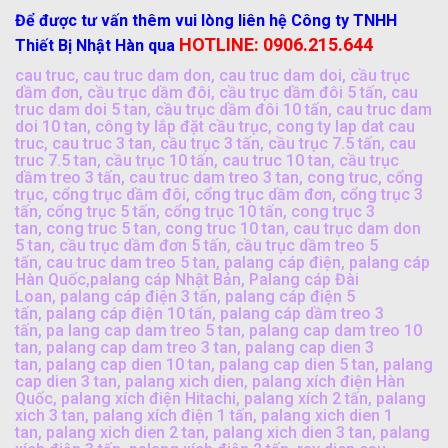
Để được tư vấn thêm vui lòng liên hệ Công ty TNHH
HOTLINE: 0906.215.644
Thiết Bị Nhật Hàn qua
cau truc
,
cau truc dam don
,
cau truc dam doi
,
cầu trục
dầm đơn
,
cầu trục dầm đôi
,
cầu trục dầm đôi 5 tấn
,
cau
truc dam doi 5 tan
,
cầu trục dầm đôi 10 tấn
,
cau truc dam
doi 10 tan
,
công ty lắp đặt cầu trục
,
cong ty lap dat cau
truc
,
cau truc 3 tan
,
cầu trục 3 tấn
,
cầu trục 7.5 tấn
,
cau
truc 7.5 tan
,
cầu trục 10 tấn
,
cau truc 10 tan
,
cầu trục
dầm treo 3 tấn
,
cau truc dam treo 3 tan
,
cong truc
,
cổng
trục
,
cổng trục dầm đôi
,
cổng trục dầm đơn
,
cổng trục 3
tấn
,
cổng trục 5 tấn
,
cổng trục 10 tấn
,
cong trục 3
tan
,
cong truc 5 tan
,
cong truc 10 tan
,
cau trục dam don
5 tan
,
cầu trục dầm đơn 5 tấn
,
cầu trục dầm treo 5
tấn
,
cau truc dam treo 5 tan
,
palang cáp điện
,
palang cáp
Hàn Quốc
,
palang cáp Nhật Bản
,
Palang cáp Đài
Loan
,
palang cáp điện 3 tấn
,
palang cáp điện 5
tấn
,
palang cáp điện 10 tấn
,
palang cáp dầm treo 3
tấn
,
pa lang cap dam treo 5 tan
,
palang cap dam treo 10
tan
,
palang cap dam treo 3 tan
,
palang cap dien 3
tan
,
palang cap dien 10 tan
,
palang cap dien 5 tan
,
palang
cap dien 3 tan
,
palang xich dien
,
palang xích điện Hàn
Quốc
,
palang xích điện Hitachi
,
palang xích 2 tấn
,
palang
xich 3 tan
,
palang xích điện 1 tấn
,
palang xich dien 1
tan
,
palang xich dien 2 tan
,
palang xich dien 3 tan
,
palang