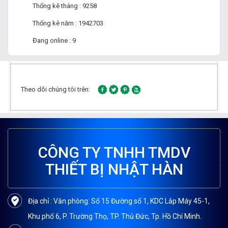
Thống kê tháng : 9258
Thống kê năm : 1942703
Đang online : 9
Theo dõi chúng tôi trên:
CÔNG TY TNHH TMDV
THIẾT BỊ NHẬT HÀN
Địa chỉ : Văn phòng: Số 15 Đường số 1, KDC Lắp Máy 45-1,
Khu phố 6, P. Trường Thọ, TP. Thủ Đức, Tp. Hồ Chí Minh.