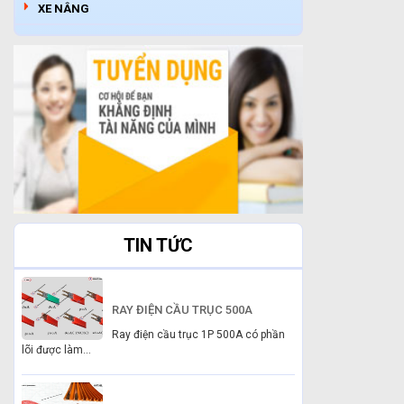
XE NÂNG
TIN TỨC
RAY ĐIỆN CẦU TRỤC 500A
Ray điện cầu trục 1P 500A có phần
lõi được làm...