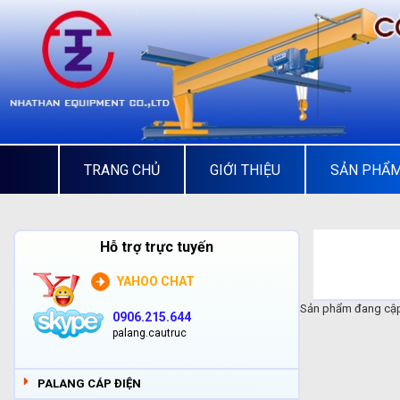
TRANG CHỦ
GIỚI THIỆU
SẢN PHẨ
Hỗ trợ trực tuyến
YAHOO CHAT
Sản phẩm đang cập
0906.215.644
palang.cautruc
PALANG CÁP ĐIỆN