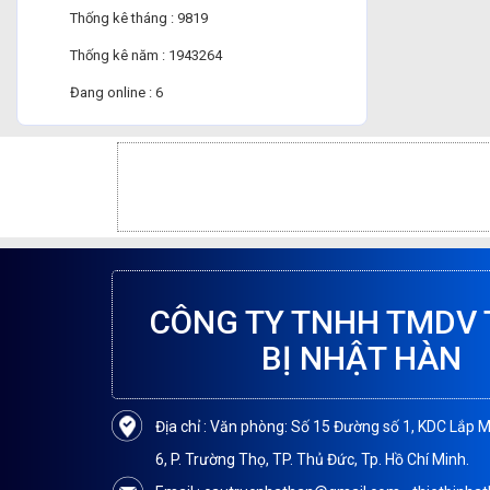
Thống kê tháng : 9819
Thống kê năm : 1943264
Đang online : 6
CÔNG TY TNHH TMDV 
BỊ NHẬT HÀN
Địa chỉ : Văn phòng: Số 15 Đường số 1, KDC Lắp 
6, P. Trường Thọ, TP. Thủ Đức, Tp. Hồ Chí Minh.