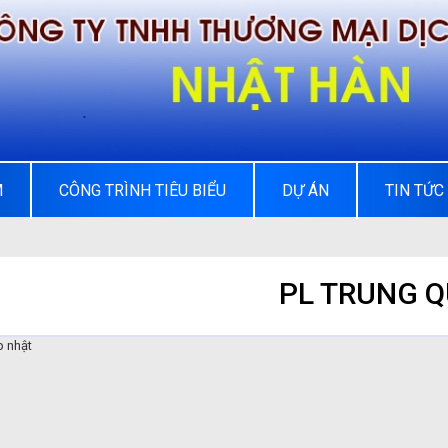
M
CÔNG TRÌNH TIÊU BIỂU
DỰ ÁN
TIN TỨC
PL TRUNG 
 nhật