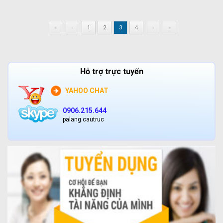
«
‹
1
2
3
4
›
»
Hỗ trợ trực tuyến
YAHOO CHAT
0906.215.644
palang.cautruc