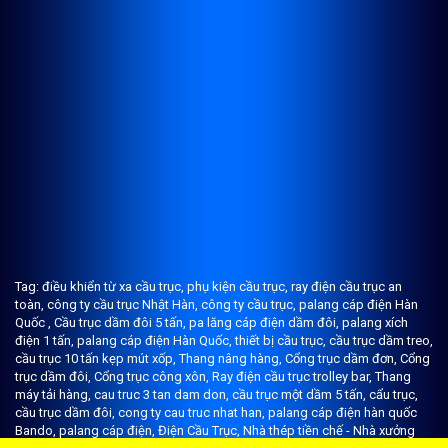
Tag:
điều khiển từ xa cầu trục,
phụ kiện cầu trục,
ray điện cầu trục an
toàn,
công ty cầu trục Nhật Hàn,
công ty cầu trục,
palang cáp điện Hàn
Quốc ,
Cầu trục dầm đôi 5 tấn,
pa lăng cáp điện dầm đôi,
palang xích
điện 1 tấn,
palang cáp điện Hàn Quốc,
thiết bị cầu trục,
cầu trục dầm treo,
cầu trục 10 tấn kẹp mút xốp,
Thang nâng hàng,
Cổng trục dầm đơn,
Cổng
trục dầm đôi,
Cổng trục công xôn,
Ray điện cầu trục trolley bar,
Thang
máy tải hàng,
cau truc 3 tan dam don,
cầu trục một dầm 5 tấn,
cẩu trục,
cầu trục dầm đôi,
cong ty cau truc nhat han,
palang cáp điện hàn quốc
Bando,
palang cáp điện,
Điện Cầu Trục,
Nhà thép tiền chế - Nhà xưởng