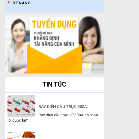
XE NÂNG
TIN TỨC
RAY ĐIỆN CẦU TRỤC 500A
Ray điện cầu trục 1P 500A có phần
lõi được làm...