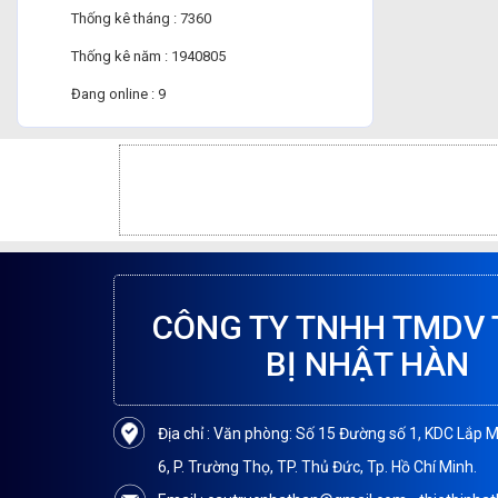
Thống kê tháng : 7360
Thống kê năm : 1940805
Đang online : 9
CÔNG TY TNHH TMDV 
BỊ NHẬT HÀN
Địa chỉ : Văn phòng: Số 15 Đường số 1, KDC Lắp 
6, P. Trường Thọ, TP. Thủ Đức, Tp. Hồ Chí Minh.