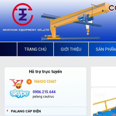
TRANG CHỦ
GIỚI THIỆU
SẢN PHẨ
Hỗ trợ trực tuyến
YAHOO CHAT
0906.215.644
palang.cautruc
PALANG CÁP ĐIỆN