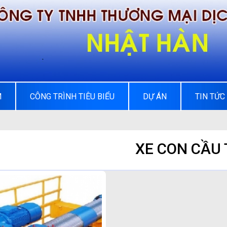
M
CÔNG TRÌNH TIÊU BIỂU
DỰ ÁN
TIN TỨC
XE CON CẦU