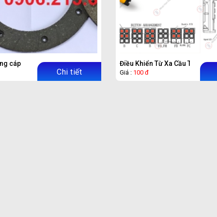
ang cáp
Điều Khiển Từ Xa Cầu Trục Re
Chi tiết
Giá :
100 đ