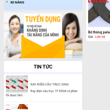
XE NÂNG
Bố thắng pal
Giá :
Liên hệ
TIN TỨC
RAY ĐIỆN CẦU TRỤC 500A
Ray điện cầu trục 1P 500A có phần
lõi được làm...