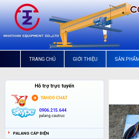
TRANG CHỦ
GIỚI THIỆU
SẢN PHẨ
Hỗ trợ trực tuyến
YAHOO CHAT
0906.215.644
palang.cautruc
PALANG CÁP ĐIỆN