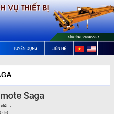
Chủ nhật, 09/08/2026
TUYỂN DỤNG
LIÊN HỆ
AGA
mote Saga
 phẩm :
ên hệ