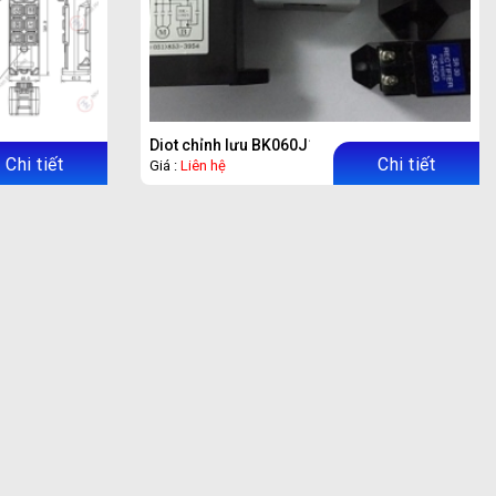
mote Jeico
Diot chỉnh lưu BK060J1
Chi tiết
Chi tiết
Giá :
Liên hệ