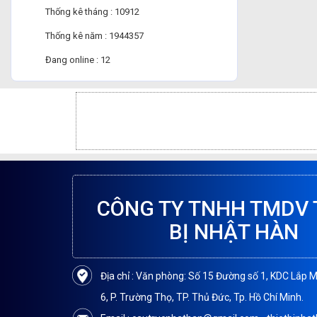
Thống kê tháng : 10912
Thống kê năm : 1944357
Đang online : 12
CÔNG TY TNHH TMDV 
BỊ NHẬT HÀN
Địa chỉ : Văn phòng: Số 15 Đường số 1, KDC Lắp 
6, P. Trường Thọ, TP. Thủ Đức, Tp. Hồ Chí Minh.