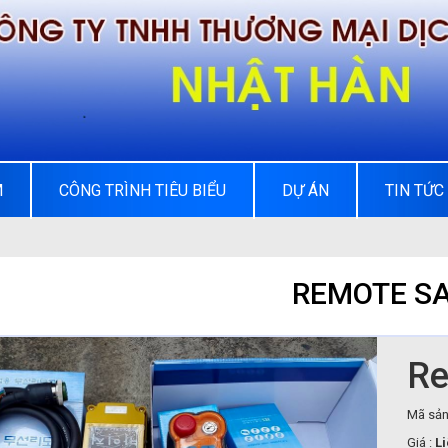
M
CÔNG TRÌNH TIÊU BIỂU
DỰ ÁN
TIN TỨC
REMOTE S
Re
Mã sản
Giá :
Li