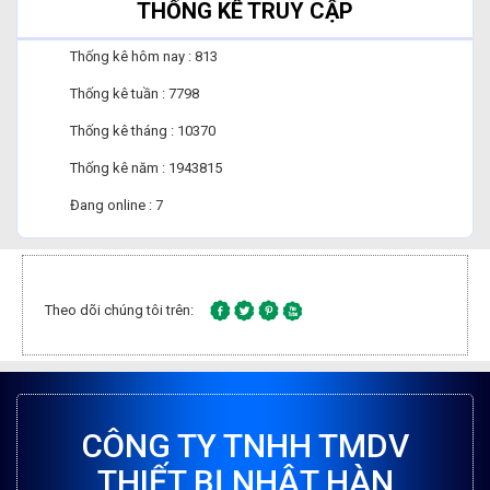
THỐNG KÊ TRUY CẬP
Thống kê hôm nay : 813
Thống kê tuần : 7798
Thống kê tháng : 10370
Thống kê năm : 1943815
Đang online : 7
Theo dõi chúng tôi trên:
CÔNG TY TNHH TMDV
THIẾT BỊ NHẬT HÀN