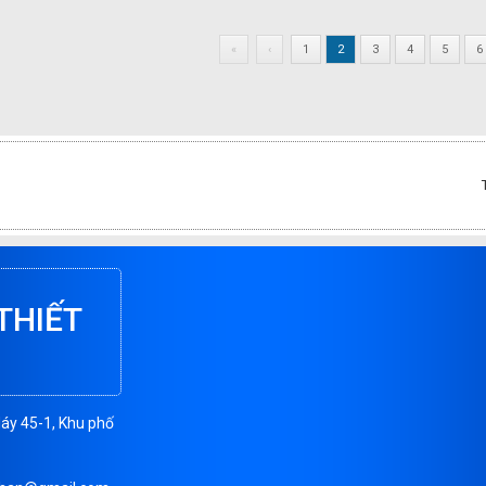
«
‹
1
2
3
4
5
6
THIẾT
Máy 45-1, Khu phố