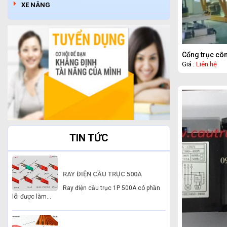
XE NÂNG
Cổng trục côn
Giá :
Liên hệ
TIN TỨC
RAY ĐIỆN CẦU TRỤC 500A
Ray điện cầu trục 1P 500A có phần
lõi được làm...