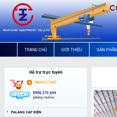
TRANG CHỦ
GIỚI THIỆU
SẢN PHẨ
Hỗ trợ trực tuyến
YAHOO CHAT
0906.215.644
palang.cautruc
PALANG CÁP ĐIỆN