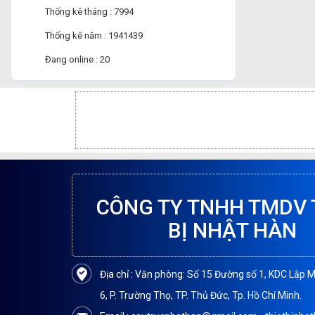
Thống kê tháng : 7994
Thống kê năm : 1941439
Đang online : 20
CÔNG TY TNHH TMDV 
BỊ NHẬT HÀN
Địa chỉ : Văn phòng: Số 15 Đường số 1, KDC Lắp 
6, P. Trường Thọ, TP. Thủ Đức, Tp. Hồ Chí Minh.