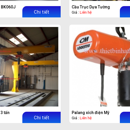
ưu BK060J1
Cầu Trục Dựa Tường
Chi tiết
Giá :
Liên hệ
 3 tấn
Palang xích điện Mỹ
Chi tiết
Giá :
Liên hệ