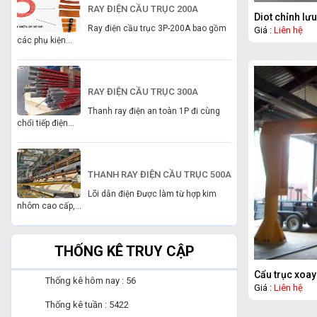
RAY ĐIỆN CẦU TRỤC 200A
Diot chỉnh l
Ray điện cầu trục 3P-200A bao gồm
Giá :
Liên hệ
các phụ kiện...
RAY ĐIỆN CẦU TRỤC 300A
Thanh ray điện an toàn 1P đi cùng
chổi tiếp điện...
THANH RAY ĐIỆN CẦU TRỤC 500A
Lõi dẫn điện Được làm từ hợp kim
nhôm cao cấp,...
THỐNG KÊ TRUY CẬP
Cẩu trục xoay
Thống kê hôm nay : 56
Giá :
Liên hệ
Thống kê tuần : 5422