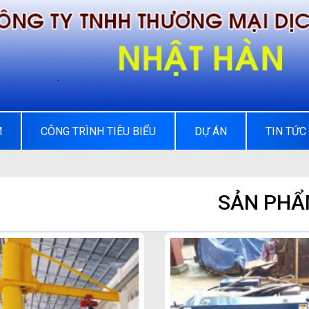
M
CÔNG TRÌNH TIÊU BIỂU
DỰ ÁN
TIN TỨC
SẢN PH