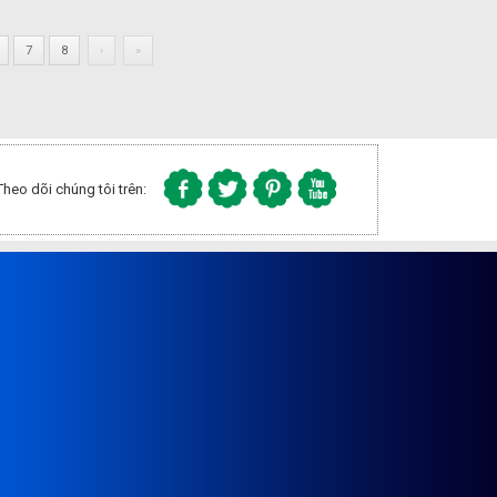
7
8
›
»
Theo dõi chúng tôi trên: