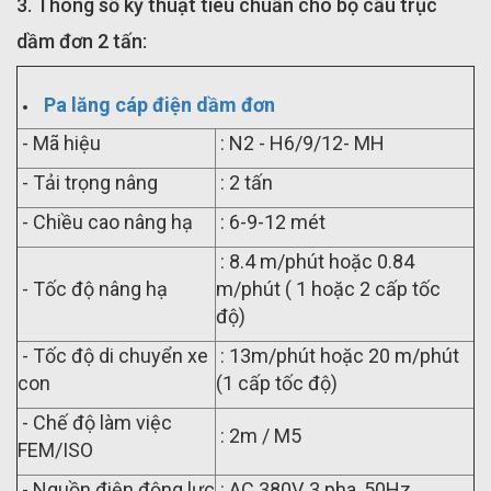
3. Thông số kỹ thuật tiêu chuẩn cho bộ cầu trục
dầm đơn 2 tấn:
Pa lăng cáp điện dầm đơn
- Mã hiệu
: N2 - H6/9/12- MH
- Tải trọng nâng
: 2 tấn
- Chiều cao nâng hạ
: 6-9-12 mét
: 8.4 m/phút hoặc 0.84
- Tốc độ nâng hạ
m/phút ( 1 hoặc 2 cấp tốc
độ)
- Tốc độ di chuyển xe
: 13m/phút hoặc 20 m/phút
con
(1 cấp tốc độ)
- Chế độ làm việc
: 2m / M5
FEM/ISO
- Nguồn điện động lực
: AC 380V, 3 pha, 50Hz