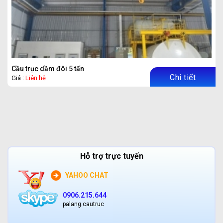
Cầu trục dầm đôi 5 tấn
Chi tiết
Giá :
Liên hệ
Hỗ trợ trực tuyến
YAHOO CHAT
0906.215.644
palang.cautruc