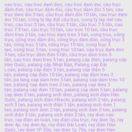
cau truc
,
cau truc dam don
,
cau truc dam doi
,
cầu trục
dầm đơn
,
cầu trục dầm đôi
,
cầu trục dầm đôi 5 tấn
,
cau
truc dam doi 5 tan
,
cầu trục dầm đôi 10 tấn
,
cau truc dam
doi 10 tan
,
công ty lắp đặt cầu trục
,
cong ty lap dat cau
truc
,
cau truc 3 tan
,
cầu trục 3 tấn
,
cầu trục 7.5 tấn
,
cau
truc 7.5 tan
,
cầu trục 10 tấn
,
cau truc 10 tan
,
cầu trục
dầm treo 3 tấn
,
cau truc dam treo 3 tan
,
cong truc
,
cổng
trục
,
cổng trục dầm đôi
,
cổng trục dầm đơn
,
cổng trục 3
tấn
,
cổng trục 5 tấn
,
cổng trục 10 tấn
,
cong trục 3
tan
,
cong truc 5 tan
,
cong truc 10 tan
,
cau trục dam don
5 tan
,
cầu trục dầm đơn 5 tấn
,
cầu trục dầm treo 5
tấn
,
cau truc dam treo 5 tan
,
palang cáp điện
,
palang cáp
Hàn Quốc
,
palang cáp Nhật Bản
,
Palang cáp Đài
Loan
,
palang cáp điện 3 tấn
,
palang cáp điện 5
tấn
,
palang cáp điện 10 tấn
,
palang cáp dầm treo 3
tấn
,
pa lang cap dam treo 5 tan
,
palang cap dam treo 10
tan
,
palang cap dam treo 3 tan
,
palang cap dien 3
tan
,
palang cap dien 10 tan
,
palang cap dien 5 tan
,
palang
cap dien 3 tan
,
palang xich dien
,
palang xích điện Hàn
Quốc
,
palang xích điện Hitachi
,
palang xích 2 tấn
,
palang
xich 3 tan
,
palang xích điện 1 tấn
,
palang xich dien 1
tan
,
palang xich dien 2 tan
,
palang xich dien 3 tan
,
palang
xích điện 3 tấn
,
palang xích điện 2 tấn
,
ray dien cau
truc
,
ray điện an toàn
,
ray điện cầu trục
,
ray dien 3p
,
ray
dien 4p
,
ray dien 6p
,
ray điện Đài Loan
,
ray điện Hàn
Quốc
,
ray dien 1P 50a
,
ray dien 1p 75a
,
ray dien Han