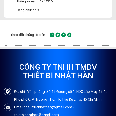
Thống kê năm : 1944315
Đang online : 9
Theo dõi chúng tôi trên:
CÔNG TY TNHH TMDV
THIẾT BỊ NHẬT HÀN
Địa chỉ : Văn phòng: Số 15 Đường số 1, KDC Lắp Máy 45-1,
Khu phố 6, P. Trường Thọ, TP. Thủ Đức, Tp. Hồ Chí Minh.
Email : cautrucnhathan@gmail.com -
thietbinhathan@gmail.com