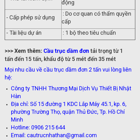
động
: Do cơ quan có thẩm quyền
- Cấp phép sử dụng
cấp
- Tài liệu dự án
: 1 bộ theo tiêu chuẩn
>>> Xem th
ê
m:
C
ầu
tr
ục
d
ầm
đ
ơ
n
tải trọng từ 1
tấn đến 15 tấn, khẩu độ từ 5 mét đến 35 mét
Mọi nhu cầu về cầu trục dầm đơn 2 tấn vui lòng liên
hệ:
Công ty TNHH Thương Mại Dịch Vụ Thiết Bị Nhật
Hàn
Địa chỉ: Số 15 đường 1 KDC Lắp Máy 45.1, kp. 6,
phường Trường Thọ, quận Thủ Đức, Tp. Hồ Chí
Minh
Hotline: 0906 215 644
Email: cautrucnhathan@gmail.com